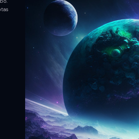
abo.
ptas