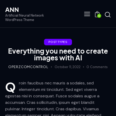
ANN
Artificial Neural Network
0
WordPress Theme
POST TYPES
Everything you need to create
images with AI
OPERZCOMCONTROL
October 11, 2022
0
Comments
Q
roin faucibus nec mauris a sodales, sed
elementum mi tincidunt. Sed eget viverra
egestas nisi in consequat. Fusce sodales augue a
accumsan. Cras sollicitudin, ipsum eget blandit
pulvinar. Integer tincidunt. Cras dapibus. Vivamus
elementum semper nisi. Aenean vulputate eleifend