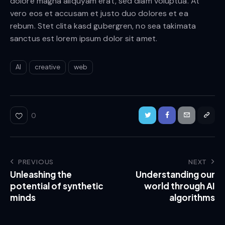
dolore magna aliquyam erat, sed diam voluptua. At
vero eos et accusam et justo duo dolores et ea
rebum. Stet clita kasd gubergren, no sea takimata
sanctus est lorem ipsum dolor sit amet.
AI
creative
web
0
Post
PREVIOUS
NEXT
Unleashing the
Understanding our
navigation
potential of synthetic
world through AI
minds
algorithms