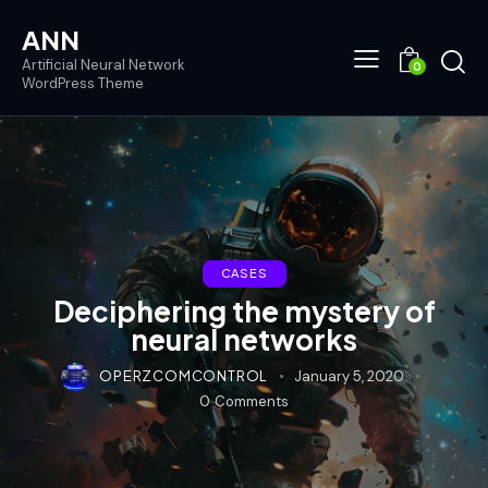
ANN
Artificial Neural Network
0
WordPress Theme
CASES
Deciphering the mystery of
neural networks
OPERZCOMCONTROL
January 5, 2020
0
Comments