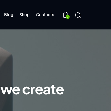
Blog
Shop
Contacts
0
 we create