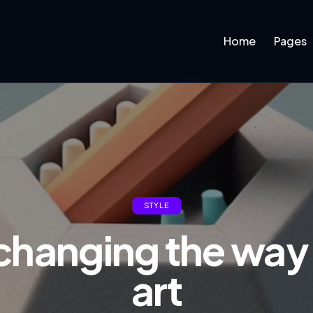
Home
Pages
STYLE
 changing the way
art