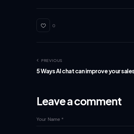
0
Post
PREVIOUS
5 Ways AI chat can improve your sale
navigation
Leave a comment