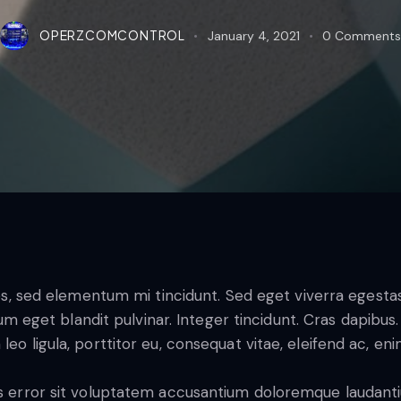
OPERZCOMCONTROL
January 4, 2021
0
Comments
es, sed elementum mi tincidunt. Sed eget viverra egestas
sum eget blandit pulvinar. Integer tincidunt. Cras dapib
eo ligula, porttitor eu, consequat vitae, eleifend ac, eni
tus error sit voluptatem accusantium doloremque laudan