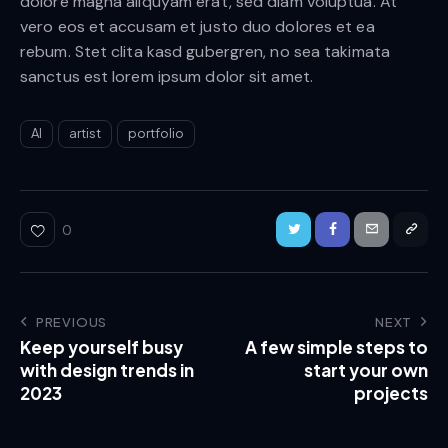
dolore magna aliquyam erat, sed diam voluptua. At
vero eos et accusam et justo duo dolores et ea
rebum. Stet clita kasd gubergren, no sea takimata
sanctus est lorem ipsum dolor sit amet.
AI
artist
portfolio
0
Post
PREVIOUS
NEXT
Keep yourself busy
A few simple steps to
navigation
with design trends in
start your own
2023
projects