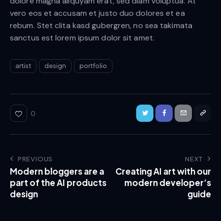
dolore magna aliquyam erat, sed diam voluptua. At
vero eos et accusam et justo duo dolores et ea
rebum. Stet clita kasd gubergren, no sea takimata
sanctus est lorem ipsum dolor sit amet.
artist
design
portfolio
0
Post
PREVIOUS
NEXT
Modern bloggers are a
Creating AI art with our
navigation
part of the AI products
modern developer’s
design
guide