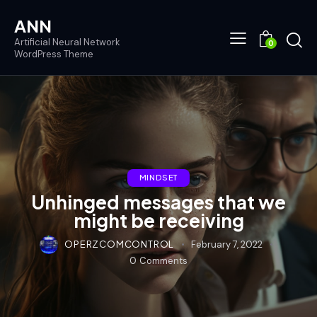
ANN
Artificial Neural Network
0
WordPress Theme
MINDSET
Unhinged messages that we
might be receiving
OPERZCOMCONTROL
February 7, 2022
0
Comments